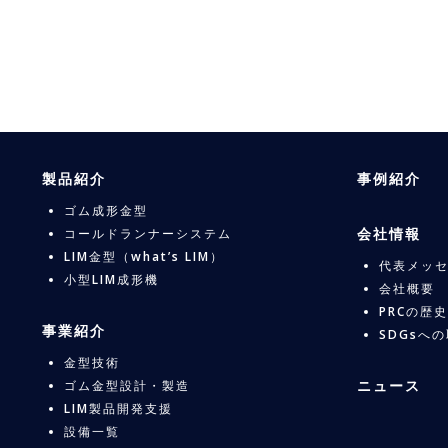
製品紹介
事例紹介
ゴム成形金型
会社情報
コールドランナーシステム
LIM金型（what’s LIM）
代表メッ
小型LIM成形機
会社概要
PRCの歴史
事業紹介
SDGsへ
金型技術
ニュース
ゴム金型設計・製造
LIM製品開発支援
設備一覧