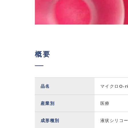
概要
品名
マイクロO-r
産業別
医療
成形種別
液状シリコー