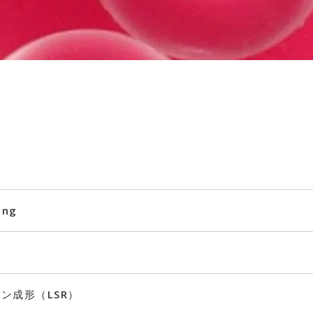
ing
ン成形（LSR）